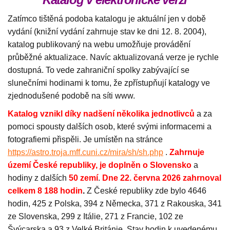
Zatímco tištěná podoba katalogu je aktuální jen v době
vydání (knižní vydání zahrnuje stav ke dni 12. 8. 2004),
katalog publikovaný na webu umožňuje provádění
průběžné aktualizace. Navíc aktualizovaná verze je rychle
dostupná. To vede zahraniční spolky zabývající se
slunečními hodinami k tomu, že zpřístupňují katalogy ve
zjednodušené podobě na síti www.
Katalog vznikl díky nadšení několika jednotlivců
a za
pomoci spousty dalších osob, které svými informacemi a
fotografiemi přispěli. Je umístěn na stránce
https://astro.troja.mff.cuni.cz/mira/sh/sh.php
.
Zahrnuje
území České republiky, je doplněn
o
Slovensko
a
hodiny z dalších
50
zemí
.
Dne 22. června 2026 zahrnoval
celkem 8 188
hodin
.
Z České republiky zde bylo 4646
hodin, 425 z Polska, 394 z Německa, 371 z Rakouska, 341
ze Slovenska, 299 z Itálie, 271 z Francie, 102 ze
Švýcarska a 93 z Velké Británie. Stav hodin k uvedenému