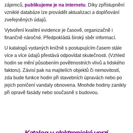
zájemců,
publikujeme je na internetu
. Díky zpřístupnění
vzniklé databáze lze provádět aktualizaci a doplňování
zveřejněných údajů.
Vytvoření kvalitní evidence je časově, organizačně i
finančně náročné. Předpokládá široký sběr informací.
U katalogů vydaných knižně s postupujícím časem stále
více a více údajů přestává odpovídat skutečnosti. (Vzhled
hodin se mění působením povětrnostních vlivů a lidského
faktoru). Závisí pak na majitelích objektů či nemovitostí,
zda bude funkce hodin při stavebních úpravách nebo po
jejich poničení vandaly obnovena. Mnohde hodiny zanikly
při opravě fasády nebo současně s budovou.
Katalog v elektronické verzi